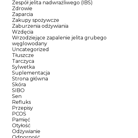
Zespół jelita nadwrażliwego (IBS)
Zdrowie
Zaparcia
Zakupy spożywcze
Zaburzenia odżywiania
Wzdęcia
Wrzodziejące zapalenie jelita grubego
węglowodany
Uncategorized
Tłuszcze
Tarczyca
Sylwetka
Suplementacja
Strona główna
Skóra
SIBO
Sen
Refluks
Przepisy
PCOS
Pamięć
Otyłość
Odżywianie
Odporność